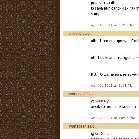
perasan cantik je...
tp saya pun cantik gak, tak 
sorry...
April 3, 2011 at 5:23 PM
attholib
said...
uih... Hormon rupanya.. Car
eh.. Lelaki ada estrogen ta
PS: TQ wanacesh, entry yan
April 3, 2011 at 7:33 PM
wanacesh
said...
@
Syuk Ry
awek ko msti cntik kn huhu
April 3, 2011 at 10:06 PM
wanacesh
said...
@
Kei Seichi