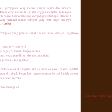
ikat, perempuan yang merasa dirinya cantik dan menarik
 Mereka cepat merasa bosan dan enggan menjalani hubungan
eliti bahwa hormonlah yang menjadi penyebabnya.
Dari hasil
yang memiliki jumlah estrogen yang lebih tinggi biasanya
k.
sumber
erempuan yang perasan cantik" adalah tidak sama ye ..segalanya
+ perasan = bahaya ni
n = bagus, x pernah tengok cermin
bagus, sedar pun diri tu -dayang senandung-
 + perasan = buang tebiat
gembira kalau aku bagitau idea dia tu boleh pakai,,
di sini, dapatlah
naran di sebalik kecantikan mengumumkan berhati-hatilah dengan
nak detect mereka,,
irkan penampilan
ShoutMix chat widge