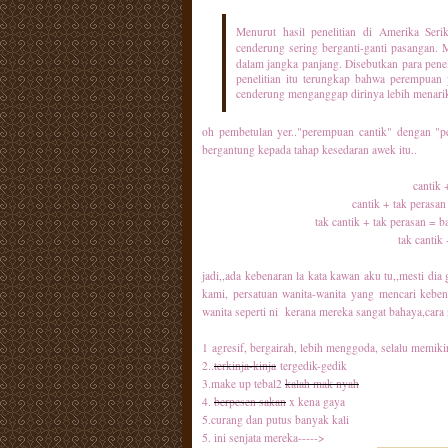
Menurut hasil penelitian di Amerika Ser
cenderung sering berganti-ganti pasangan.
dalam jangka panjang. Disebutkan para pen
penelitian itu terungkap bahwa perempuan 
cenderung menganggap dirinya lebih menari
oh pembetulan yer.."perempuan cantik" dengan "p
bergantung kepada tahap kesedaran awek itu..
cantik 
cantik + tak perasa
tak cantik + tak perasan = 
tak cantik
jadi,,ada kebenaran la kata kawan aku tu,,mesti dia 
kami, persatuan wanita-wanita yang mencari kebe
wanita seperti ni kerana mereka sangat bahaya,cara 
1
agresif, bergairah, lebih menggoda, selalu memik
2..
terkinja-kinja
tergedik-gedik
3.make up tebal2
kalah mak nyah
4.
berpesen sakan
x kena gaya
5.curang dan putus banyak kali
5. ini senjata mereka----->