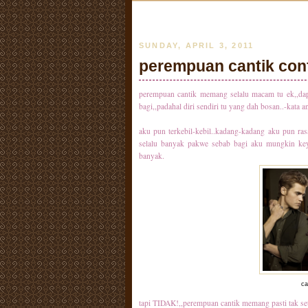
SUNDAY, APRIL 3, 2011
perempuan cantik con
perempuan cantik memang selalu macam tu ek,,dapa
bagi,,padahal diri sendiri tu yang dah bosan..-kata
aku pun terkebil-kebil..kadang-kadang aku pun ra
selalu banyak pakwe sebab bagi aku mungkin keyak
banyak.
ca
tapi TIDAK!,,perempuan cantik memang pasti tak set