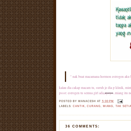
" nak buat macamana hormon estrogen aku 
kalau dia cakap macam tu, suruh je dia p klinik, min
pssst: estrogen tu semua girl ada,
ayoyo
..miang itu 
POSTED BY
WANACESH
AT
5:00 PM
LABELS:
CANTIK
,
CURANG
,
MIANG
,
TAK SETI
36 COMMENTS: