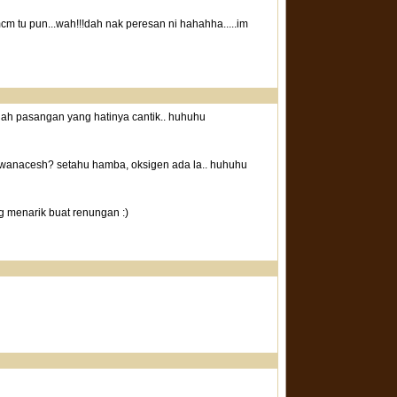
mcm tu pun...wah!!!dah nak peresan ni hahahha.....im
ilah pasangan yang hatinya cantik.. huhuhu
k wanacesh? setahu hamba, oksigen ada la.. huhuhu
g menarik buat renungan :)