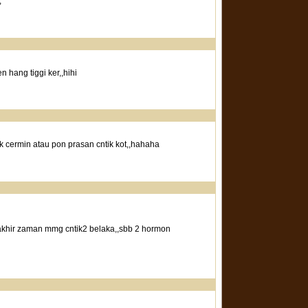
,
 hang tiggi ker,,hihi
k cermin atau pon prasan cntik kot,,hahaha
khir zaman mmg cntik2 belaka,,sbb 2 hormon