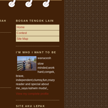
RAH
BOSAN TENGOK LAIN
Home
Contest
Site Map
I'M WHO I WANT TO BE
wanacesh
slow
minded,work
hard,congek,
brave,
independent,clumsy,fun,crazy
reader and special about
me,,saya kahwin muda!,,
View my complete profile
SITE AKU LEPAK