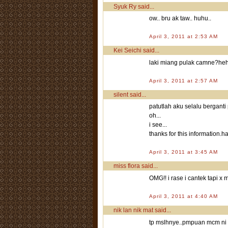
Syuk Ry
said...
ow.. bru ak taw.. huhu..
April 3, 2011 at 2:53 AM
Kei Seichi
said...
laki miang pulak camne?heh
April 3, 2011 at 2:57 AM
silent
said...
patutlah aku selalu berganti
oh...
i see...
thanks for this information.
April 3, 2011 at 3:45 AM
miss flora
said...
OMG!! i rase i cantek tapi x
April 3, 2011 at 4:40 AM
nik lan nik mat
said...
tp mslhnye..pmpuan mcm ni 