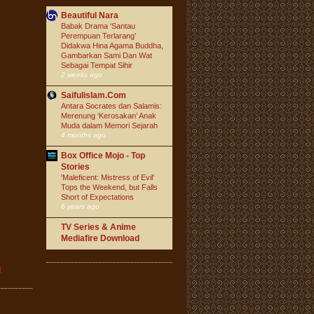
Beautiful Nara
Babak Drama ‘Santau
Perempuan Terlarang’
Didakwa Hina Agama Buddha,
Gambarkan Sami Dan Wat
Sebagai Tempat Sihir
2 weeks ago
Saifulislam.Com
Antara Socrates dan Salamis:
Merenung ‘Kerosakan’ Anak
Muda dalam Memori Sejarah
4 months ago
Box Office Mojo - Top
Stories
'Maleficent: Mistress of Evil'
Tops the Weekend, but Falls
Short of Expectations
6 years ago
TV Series & Anime
Mediafire Download
t