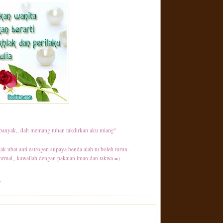
banyak,, dah memang tuhan takdirkan aku miang"
tak ubat anti estrogen supaya benda alah tu boleh turun.
normal,, kawallah dengan pakaian iman dan takwa =)
A