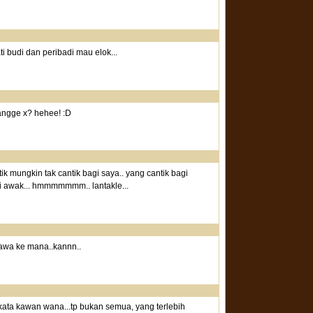
ati budi dan peribadi mau elok...
angge x? hehee! :D
ik mungkin tak cantik bagi saya.. yang cantik bagi
gi awak... hmmmmmmm.. lantakle...
bawa ke mana..kannn..
kata kawan wana...tp bukan semua, yang terlebih