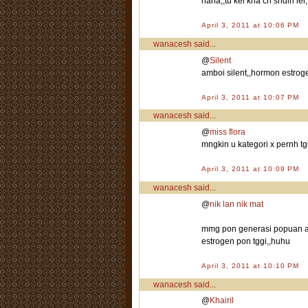
haha,,tu kei kna cri sndiri ler,
April 3, 2011 at 10:06 PM
wanacesh
said...
@
Silent
amboi silent,,hormon estrogen
April 3, 2011 at 10:07 PM
wanacesh
said...
@
miss flora
mngkin u kategori x pernh tg
April 3, 2011 at 10:09 PM
wanacesh
said...
@
nik lan nik mat
mmg pon generasi popuan a
estrogen pon tggi,,huhu
April 3, 2011 at 10:10 PM
wanacesh
said...
@
Khairil