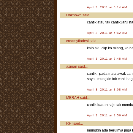
April 3, 2011 at 5:14 AM
Unknown
said...
cantik atau tak cantik janji h
April 3, 2011 at 5:42 AM
creamyfiodesi
said...
kalo aku ckp ko miang, ko b
April 3, 2011 at 7:48 AM
azman
said...
cantik.. pada mata awak cant
saya.. mungkin tak canti ba
April 3, 2011 at 8:08 AM
MERAH
said...
cantik luaran saje tak mem
April 3, 2011 at 8:56 AM
RHI
said...
mungkin ada berulnya juga 