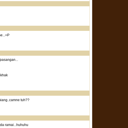
e...=P
 pasangan...
hakhak
 miang..camne tuh??
da ramai...huhuhu