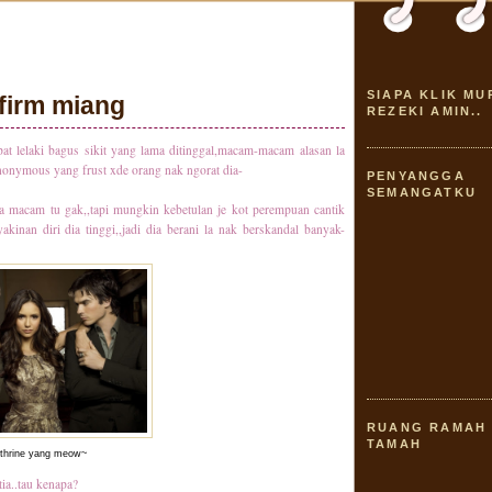
SIAPA KLIK MU
firm miang
REZEKI AMIN..
t lelaki bagus sikit yang lama ditinggal,macam-macam alasan la
 anonymous yang frust xde orang nak ngorat dia-
PENYANGGA
SEMANGATKU
sa macam tu gak,,tapi mungkin kebetulan je kot perempuan cantik
inan diri dia tinggi,,jadi dia berani la nak berskandal banyak-
RUANG RAMAH
TAMAH
thrine yang meow~
ia..tau kenapa?